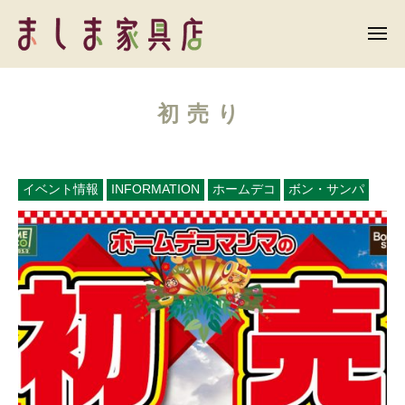
ま
ー
コ
し
ン
メ
ま
ニ
テ
ュ
ま
家
ー
ン
具
し
店
初売り
ツ
ま
へ
家
ス
具
キ
イベント情報
INFORMATION
ホームデコ
ボン・サンパ
店
ッ
プ