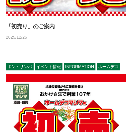
「初売り」のご案内
2025/12/25
b
/
y
0
h
件
o
の
m
コ
ボン・サンパ
イベント情報
INFORMATION
ホームデコ
e
メ
d
ン
e
ト
c
o
1
4
5