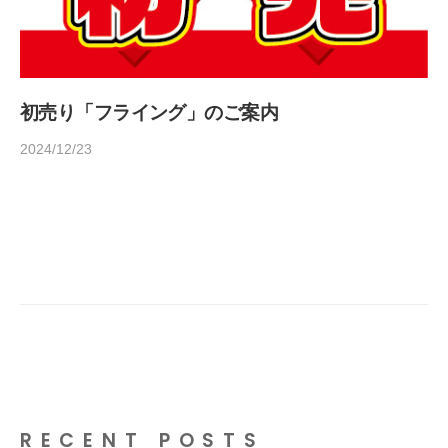
初売り「フライング」のご案内
2024/12/23
b
y
h
o
m
e
d
e
c
o
1
4
RECENT POSTS
5