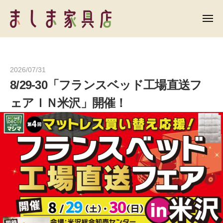
ま
ー
コ
し
ン
メ
ま
ニ
テ
ュ
ま
家
ー
ン
具
し
店
ツ
ま
2026/07/31
b
へ
家
8/29-30「フランスベッド工場直送フ
y
ス
具
h
キ
ェアＩＮ米沢」開催！
店
o
ッ
m
プ
e
d
e
c
o
1
4
5