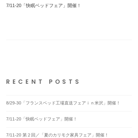
稿
7/11-20「快眠ベッドフェア」開催！
ナ
ビ
ゲ
ー
シ
ョ
ン
RECENT POSTS
8/29-30「フランスベッド工場直送フェアｉｎ米沢」開催！
7/11-20「快眠ベッドフェア」開催！
7/11-20 第２回／「夏のカリモク家具フェア」開催！