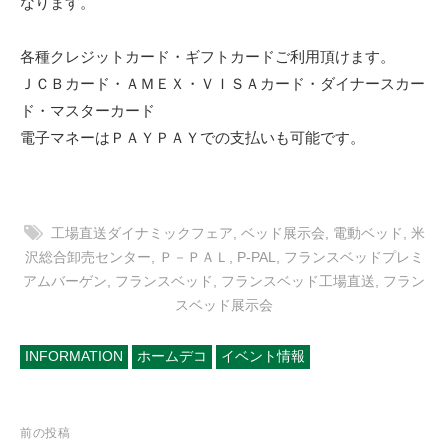
なります。
各種クレジットカード・ギフトカードご利用頂けます。
ＪＣＢカード・ＡＭＥＸ・ＶＩＳＡカード・ダイナースカー
ド・マスターカード
電子マネーはＰＡＹＰＡＹでの支払いも可能です。
工場直送ダイナミックフェア
,
ベッド展示会
,
電動ベッド
,
米
沢総合卸売センター
,
Ｐ－ＰＡＬ
,
P-PAL
,
フランスベッドプレミ
アムバーゲン
,
フランスベッド
,
フランスベッド工場直送
,
フラン
スベッド展示会
INFORMATION
ホームデコ
イベント情報
投
前の投稿