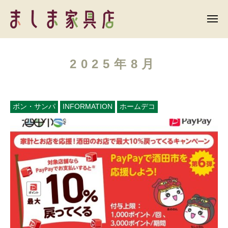
ま
ー
コ
し
ン
メ
ま
ニ
テ
ュ
ま
家
ー
ン
具
し
店
2025年8月
ツ
ま
へ
家
ス
具
キ
ボン・サンパ
INFORMATION
ホームデコ
店
ッ
プ