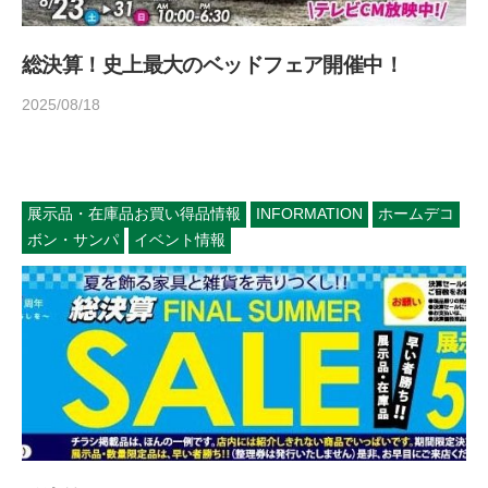
総決算！史上最大のベッドフェア開催中！
2025/08/18
b
/
y
0
h
件
o
の
m
コ
展示品・在庫品お買い得品情報
INFORMATION
ホームデコ
e
メ
ボン・サンパ
イベント情報
d
ン
e
ト
c
o
1
4
5