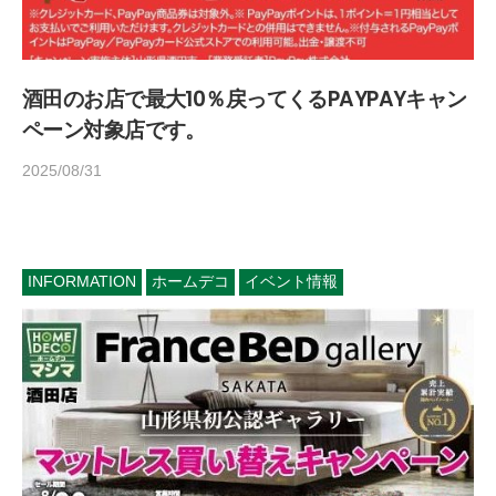
酒田のお店で最大10％戻ってくるPAYPAYキャン
ペーン対象店です。
2025/08/31
b
y
h
o
m
INFORMATION
ホームデコ
イベント情報
e
d
e
c
o
1
4
5