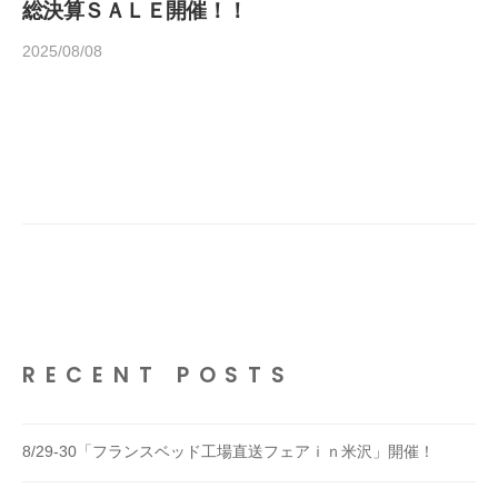
総決算ＳＡＬＥ開催！！
2025/08/08
b
/
y
0
h
件
o
の
m
コ
e
メ
d
ン
e
ト
c
o
1
4
RECENT POSTS
5
8/29-30「フランスベッド工場直送フェアｉｎ米沢」開催！