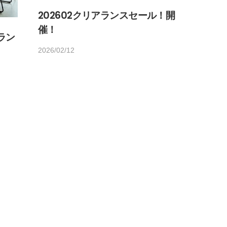
202602クリアランスセール！開
催！
ラン
2026/02/12
b
/
y
0
h
件
o
の
m
コ
e
メ
d
ン
e
ト
c
o
1
4
5