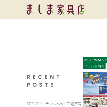
コ
し
ン
ま
テ
ま
家
ン
具
し
ツ
店
ま
へ
家
ス
具
キ
店
INFORMATIO
ッ
イベント情報
プ
RECENT
POSTS
8/29-30「フランスベッド工場直送フ