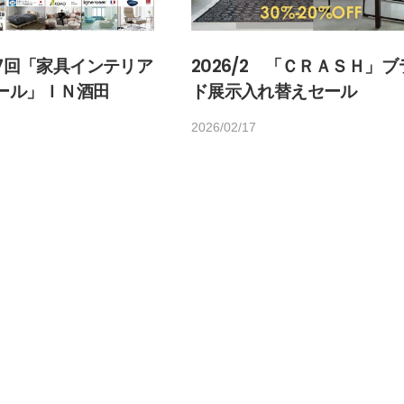
 第7回「家具インテリア
2026/2 「ＣＲＡＳＨ」ブ
ール」ＩＮ酒田
ド展示入れ替えセール
2026/02/17
b
/
y
0
h
件
o
の
m
コ
e
メ
d
ン
e
ト
c
o
2
3