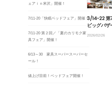
ェアｉｎ米沢」開催！
3/14-22
7/11-20「快眠ベッドフェア」開催！
ビッグバザ
7/11-20 第２回／「夏のカリモク家
2026/02/26
b
具フェア」開催！
y
h
6/13～30 家具スーパースーパーセ
o
ール！
m
e
d
値上げ目前！ベッドフェア開催！
e
c
o
1
4