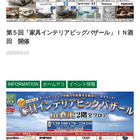
第５回「家具インテリアビッグバザール」ＩＮ酒
田 開催
2025/03/15
b
y
h
o
m
INFORMATION
ホームデコ
イベント情報
e
d
e
c
o
1
4