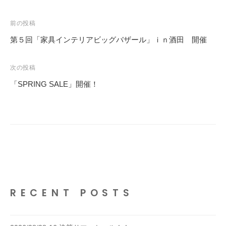
投
前の投稿
稿
第５回「家具インテリアビッグバザール」ｉｎ酒田 開催
ナ
ビ
次の投稿
ゲ
「SPRING SALE」開催！
ー
シ
ョ
ン
RECENT POSTS