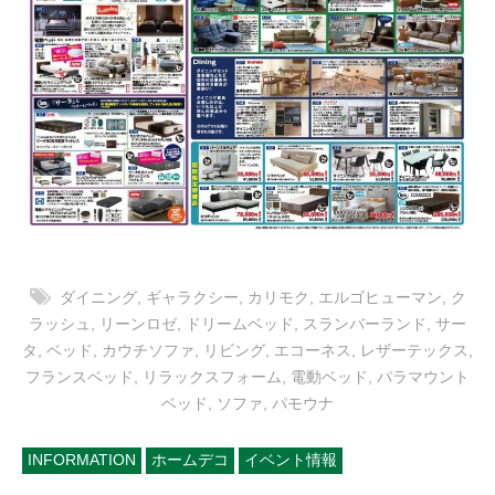
ダイニング
,
ギャラクシー
,
カリモク
,
エルゴヒューマン
,
ク
ラッシュ
,
リーンロゼ
,
ドリームベッド
,
スランバーランド
,
サー
タ
,
ベッド
,
カウチソファ
,
リビング
,
エコーネス
,
レザーテックス
,
フランスベッド
,
リラックスフォーム
,
電動ベッド
,
パラマウント
ベッド
,
ソファ
,
パモウナ
INFORMATION
ホームデコ
イベント情報