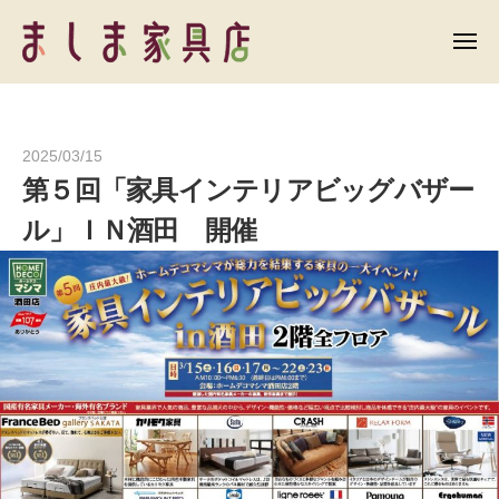
ま
ー
コ
し
ン
メ
ま
ニ
テ
ュ
ま
家
ー
ン
具
し
店
ツ
ま
2025/03/15
b
へ
家
第５回「家具インテリアビッグバザー
y
ス
具
h
キ
ル」ＩＮ酒田 開催
店
o
ッ
m
プ
e
d
e
c
o
1
4
5