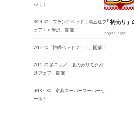
ル！！
「初売り」
8/29-30「フランスベッド工場直送フ
ェアｉｎ米沢」開催！
2025/12/25
b
/
y
0
7/11-20「快眠ベッドフェア」開催！
h
件
o
の
7/11-20 第２回／「夏のカリモク家
m
コ
具フェア」開催！
e
メ
d
ン
e
ト
6/13～30 家具スーパースーパーセ
c
ール！
o
1
4
5