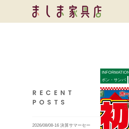
コ
し
ン
ま
テ
ま
家
ン
具
し
ツ
店
ま
へ
家
ス
具
キ
店
INFORMATIO
ッ
ボン・サンパ
プ
RECENT
POSTS
2026/08/08-16 決算サマーセー