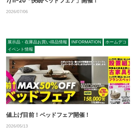
7/11-20「快眠ベッドフェア」開催！
2026/07/06
b
y
h
o
m
展示品・在庫品お買い得品情報
INFORMATION
ホームデコ
e
イベント情報
d
e
c
o
1
4
5
値上げ目前！ベッドフェア開催！
2026/05/13
b
y