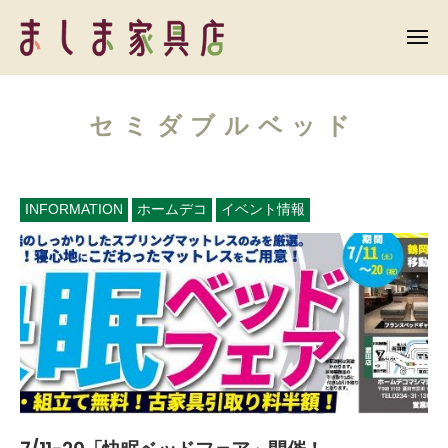
ま
ー
コ
し
ン
メ
ま
ニ
テ
ュ
ま
家
ー
ン
具
し
店
セミダブルベッド
ツ
ま
へ
家
ス
具
キ
INFORMATION
ホームデコ
イベント情報
店
ッ
プ