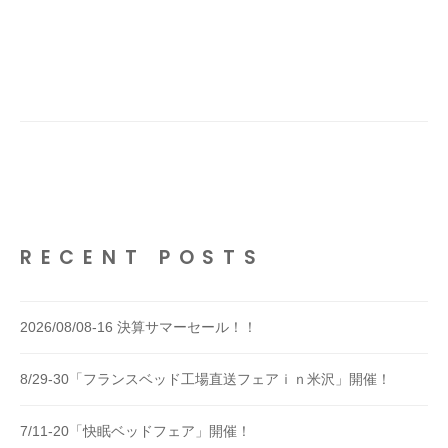
h
o
m
e
d
e
c
o
1
4
RECENT POSTS
5
2026/08/08-16 決算サマーセール！！
8/29-30「フランスベッド工場直送フェアｉｎ米沢」開催！
7/11-20「快眠ベッドフェア」開催！