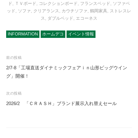
ド
,
ＴＶボード
,
コレクションボード
,
フランスベッド
,
ソファベ
ッド
,
ソファ
,
クリアランス
,
カウチソファ
,
鶴岡家具
,
ストレスレ
ス
,
ダブルベッド
,
エコーネス
INFORMATION
ホームデコ
イベント情報
投
前の投稿
稿
2/7-8「工場直送ダイナミックフェアｉｎ山形ビッグウイン
ナ
グ」開催！
ビ
ゲ
次の投稿
ー
2026/2 「ＣＲＡＳＨ」ブランド展示入れ替えセール
シ
ョ
ン