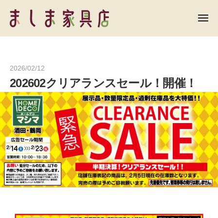
ま
ー
コ
し
ン
メ
ま
ニ
テ
ュ
ま
家
ー
ン
具
し
店
ツ
ま
2026/02/12
b
/
へ
家
202602クリアランスセール！開催！
y
0
ス
具
h
件
キ
店
o
の
ッ
m
コ
プ
e
メ
d
ン
e
ト
c
o
1
4
5