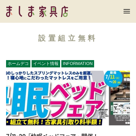
ま
ー
コ
し
ン
メ
ま
ニ
テ
ュ
ま
家
ー
ン
具
し
店
設置組立無料
ツ
ま
へ
家
ス
具
キ
ホームデコ
イベント情報
INFORMATION
店
ッ
プ