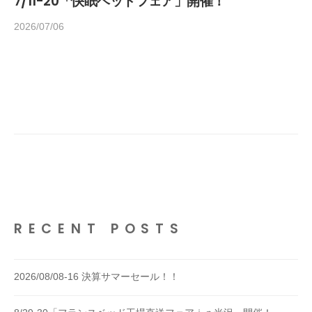
7/11-20「快眠ベッドフェア」開催！
2026/07/06
b
y
h
o
m
e
d
e
c
o
1
4
RECENT POSTS
5
2026/08/08-16 決算サマーセール！！