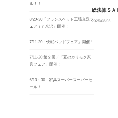
ル！！
総決算ＳＡ
8/29-30「フランスベッド工場直送フ
2025/08/08
b
/
ェアｉｎ米沢」開催！
y
0
h
件
o
の
7/11-20「快眠ベッドフェア」開催！
m
コ
e
メ
7/11-20 第２回／「夏のカリモク家
d
ン
具フェア」開催！
e
ト
c
6/13～30 家具スーパースーパーセ
o
ール！
1
4
5