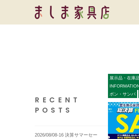
コ
し
ン
ま
テ
ま
家
ン
具
し
ツ
店
ま
へ
家
ス
具
キ
店
展示品・在庫
ッ
INFORMATIO
プ
ボン・サンパ
RECENT
POSTS
2026/08/08-16 決算サマーセー