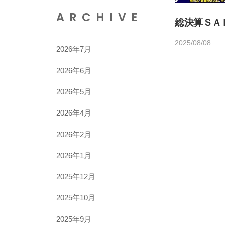
ARCHIVE
総決算ＳＡ
2025/08/08
b
/
2026年7月
y
0
h
件
2026年6月
o
の
2026年5月
m
コ
e
メ
2026年4月
d
ン
2026年2月
e
ト
c
2026年1月
o
1
2025年12月
4
2025年10月
5
2025年9月