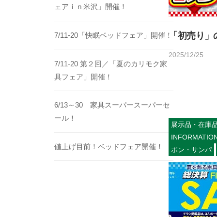
ェアｉｎ米沢」開催！
「初売り」
7/11-20「快眠ベッドフェア」開催！
2025/12/25
b
/
7/11-20 第２回／「夏のカリモク家
y
0
具フェア」開催！
h
件
o
の
6/13～30 家具スーパースーパーセ
m
コ
ール！
e
メ
展示品・在庫
d
ン
INFORMATIO
e
ト
値上げ目前！ベッドフェア開催！
ボン・サンパ
c
o
1
4
5