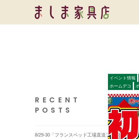
コ
し
ン
ま
テ
ま
家
ン
具
し
ツ
店
ま
へ
家
ス
具
キ
店
イベント情報
ッ
ホームデコ
プ
RECENT
POSTS
8/29-30「フランスベッド工場直送フ