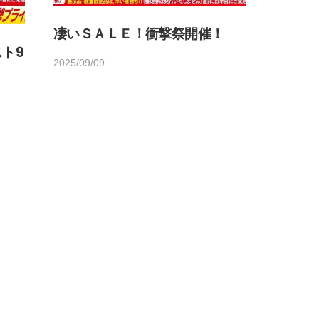
凄いＳＡＬＥ！衝撃祭開催！
ト9
2025/09/09
b
y
h
o
m
e
d
e
c
o
1
4
5