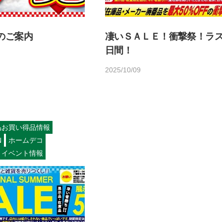
のご案内
凄いＳＡＬＥ！衝撃祭！ラス
日間！
2025/10/09
b
y
h
o
m
品お買い得品情報
e
N
ホームデコ
d
イベント情報
e
c
o
1
4