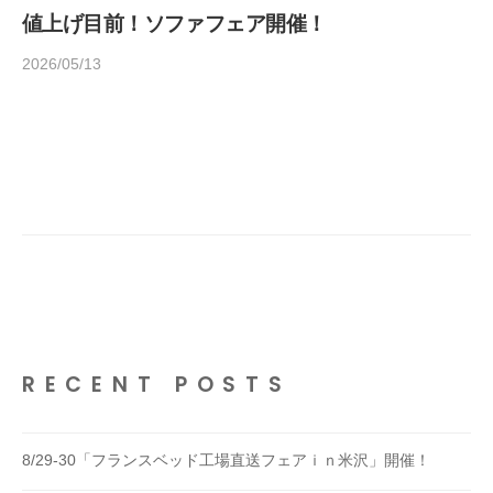
値上げ目前！ソファフェア開催！
2026/05/13
b
y
h
o
m
e
d
e
c
o
1
4
RECENT POSTS
5
8/29-30「フランスベッド工場直送フェアｉｎ米沢」開催！