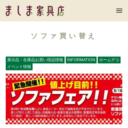
ま
ー
コ
し
ン
メ
ま
ニ
テ
ュ
ま
家
ー
ン
具
し
店
ソファ買い替え
ツ
ま
へ
家
ス
具
キ
展示品・在庫品お買い得品情報
INFORMATION
ホームデコ
店
ッ
イベント情報
プ