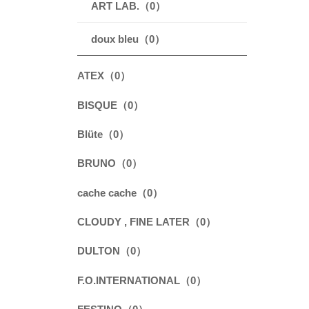
ART LAB.（0）
doux bleu（0）
ATEX（0）
BISQUE（0）
Blüte（0）
BRUNO（0）
cache cache（0）
CLOUDY , FINE LATER（0）
DULTON（0）
F.O.INTERNATIONAL（0）