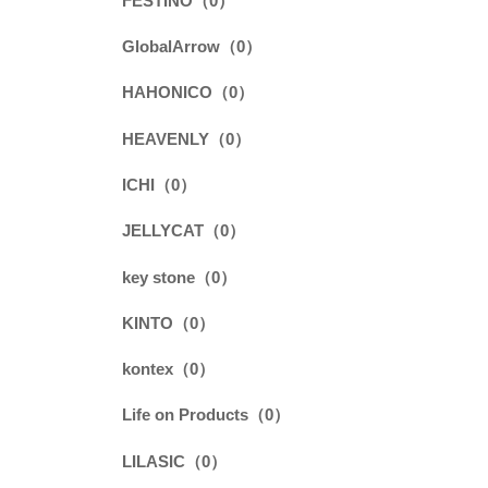
FESTINO（0）
GlobalArrow（0）
HAHONICO（0）
HEAVENLY（0）
ICHI（0）
JELLYCAT（0）
key stone（0）
KINTO（0）
kontex（0）
Life on Products（0）
LILASIC（0）