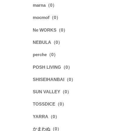
marna（0）
mocmof（0）
Ne WORKS（0）
NEBULA（0）
perche（0）
POSH LIVING（0）
SHISEIHANBAI（0）
SUN VALLEY（0）
TOSSDICE（0）
YARRA（0）
かまわぬ（0）